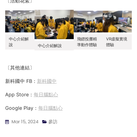
〔活動花絮〕
VR虛擬實境
飛鏢投擲精
中心介紹解
體驗
準動作體驗
說
中心介紹解說
〔其他連結〕
新科國中 FB：
新科國中
App Store：
每日腦點心
Google Play：
每日腦點心
Mar 15, 2024
參訪