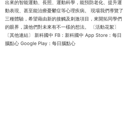
出來的智能運動、長照、運動科學，能預防老化、提升運
動表現、甚至能治療憂鬱症等心理疾病。 現場我們導覽了
三種體驗，希望藉由新的接觸及刺激項目，來開拓同學們
的眼界，讓他們對未來有不一樣的想法。 〔活動花絮〕
〔其他連結〕 新科國中 FB：新科國中 App Store：每日
腦點心 Google Play：每日腦點心